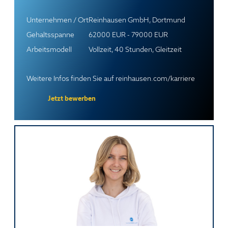
Unternehmen / Ort
Reinhausen GmbH, Dortmund
Gehaltsspanne
62000 EUR - 79000 EUR
Arbeitsmodell
Vollzeit, 40 Stunden, Gleitzeit
Weitere Infos finden Sie auf
reinhausen.com/karriere
Jetzt bewerben