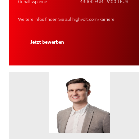
Gehaltsspanne
43000 EUR - 61000 EUR
Weitere Infos finden Sie auf
highvolt.com/karriere
Jetzt bewerben