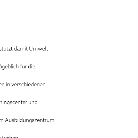
rstützt damit Umwelt‑
geblich für die
en in verschiedenen
iningscenter und
 im Ausbildungszentrum
etreiben