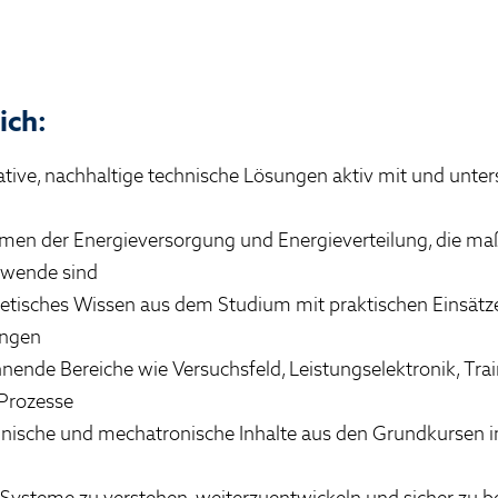
ich:
ative, nachhaltige technische Lösungen aktiv mit und unte
men der Energieversorgung und Energieverteilung, die maß
ewende sind
etisches Wissen aus dem Studium mit praktischen Einsätz
ungen
nende Bereiche wie Versuchsfeld, Leistungselektronik, Tra
 Prozesse
chnische und mechatronische Inhalte aus den Grundkursen
Systeme zu verstehen, weiterzuentwickeln und sicher zu b