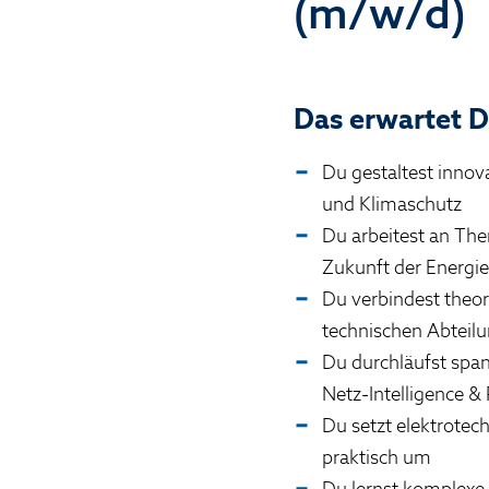
(m/w/d)
Das erwartet D
Du gestaltest innov
und Klimaschutz
Du arbeitest an The
Zukunft der Energi
Du verbindest theor
technischen Abteil
Du durchläufst span
Netz‑Intelligence &
Du setzt elektrote
praktisch um
Du lernst komplexe 