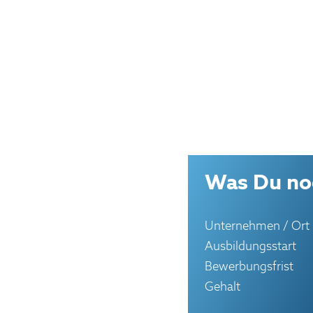
Was Du noc
Unternehmen / Ort
Ausbildungsstart
Bewerbungsfrist
Gehalt