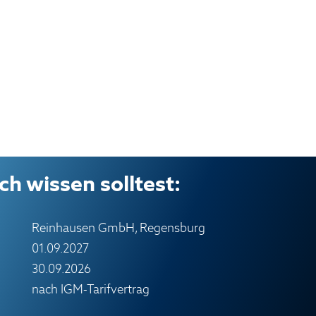
h wissen solltest:
Reinhausen GmbH, Regensburg
01.09.2027
30.09.2026
nach IGM-Tarifvertrag