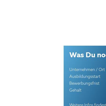
Was Du noc
Unternehmen / Ort
Ausbildungsstart
Bewerbungsfrist
Gehalt
Weitere Infos finde