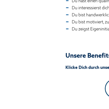
Du hast einen quali
Du interessierst dic
Du bist handwerklic
Du bist motiviert, z
Du zeigst Eigeninit
Unsere Benefit
Klicke Dich durch uns