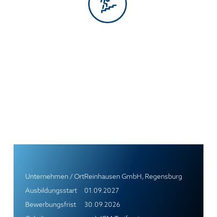
Unternehmen / Ort
Reinhausen GmbH, Regensburg
Ausbildungsstart
01.09.2027
Bewerbungsfrist
30.09.2026